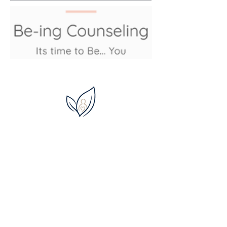
+1 720-357-6193
counseling@lizagiusti.com
Be-Ing Counseling, LLC
Denver, Colorado